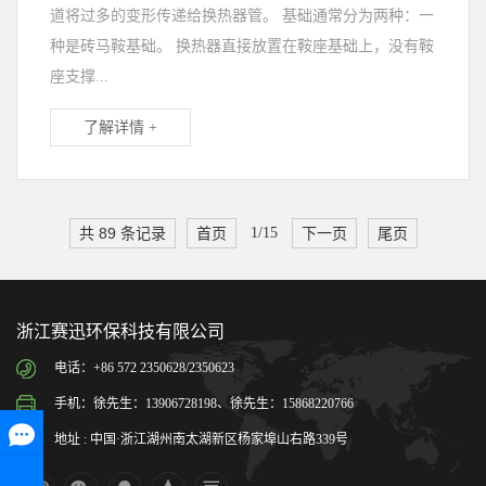
道将过多的变形传递给换热器管。 基础通常分为两种：一
种是砖马鞍基础。 换热器直接放置在鞍座基础上，没有鞍
座支撑...
了解详情 +
共 89 条记录
首页
1/15
下一页
尾页
浙江赛迅环保科技有限公司
电话：+86 572 2350628/2350623
手机：徐先生：13906728198、徐先生：15868220766
地址 : 中国·浙江湖州南太湖新区杨家埠山右路339号